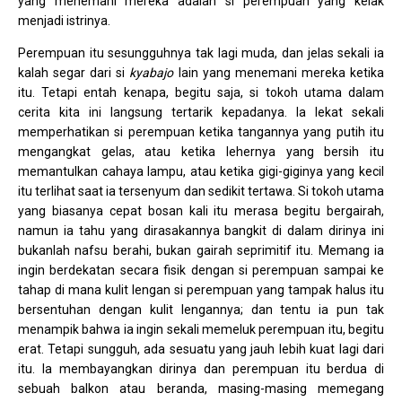
yang menemani mereka adalah si perempuan yang kelak
menjadi istrinya.
Perempuan itu sesungguhnya tak lagi muda, dan jelas sekali ia
kalah segar dari si
kyabajo
lain yang menemani mereka ketika
itu. Tetapi entah kenapa, begitu saja, si tokoh utama dalam
cerita kita ini langsung tertarik kepadanya. Ia lekat sekali
memperhatikan si perempuan ketika tangannya yang putih itu
mengangkat gelas, atau ketika lehernya yang bersih itu
memantulkan cahaya lampu, atau ketika gigi-giginya yang kecil
itu terlihat saat ia tersenyum dan sedikit tertawa. Si tokoh utama
yang biasanya cepat bosan kali itu merasa begitu bergairah,
namun ia tahu yang dirasakannya bangkit di dalam dirinya ini
bukanlah nafsu berahi, bukan gairah seprimitif itu. Memang ia
ingin berdekatan secara fisik dengan si perempuan sampai ke
tahap di mana kulit lengan si perempuan yang tampak halus itu
bersentuhan dengan kulit lengannya; dan tentu ia pun tak
menampik bahwa ia ingin sekali memeluk perempuan itu, begitu
erat. Tetapi sungguh, ada sesuatu yang jauh lebih kuat lagi dari
itu. Ia membayangkan dirinya dan perempuan itu berdua di
sebuah balkon atau beranda, masing-masing memegang