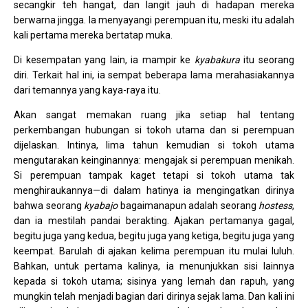
secangkir teh hangat, dan langit jauh di hadapan mereka
berwarna jingga. Ia menyayangi perempuan itu, meski itu adalah
kali pertama mereka bertatap muka.
Di kesempatan yang lain, ia mampir ke
kyabakura
itu seorang
diri. Terkait hal ini, ia sempat beberapa lama merahasiakannya
dari temannya yang kaya-raya itu.
Akan sangat memakan ruang jika setiap hal tentang
perkembangan hubungan si tokoh utama dan si perempuan
dijelaskan. Intinya, lima tahun kemudian si tokoh utama
mengutarakan keinginannya: mengajak si perempuan menikah.
Si perempuan tampak kaget tetapi si tokoh utama tak
menghiraukannya—di dalam hatinya ia mengingatkan dirinya
bahwa seorang
kyabajo
bagaimanapun adalah seorang
hostess
,
dan ia mestilah pandai berakting. Ajakan pertamanya gagal,
begitu juga yang kedua, begitu juga yang ketiga, begitu juga yang
keempat. Barulah di ajakan kelima perempuan itu mulai luluh.
Bahkan, untuk pertama kalinya, ia menunjukkan sisi lainnya
kepada si tokoh utama; sisinya yang lemah dan rapuh, yang
mungkin telah menjadi bagian dari dirinya sejak lama. Dan kali ini