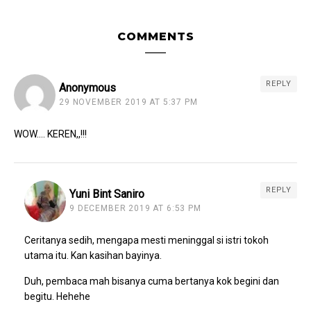
COMMENTS
REPLY
Anonymous
29 NOVEMBER 2019 AT 5:37 PM
WOW…. KEREN,,!!!
REPLY
Yuni Bint Saniro
9 DECEMBER 2019 AT 6:53 PM
Ceritanya sedih, mengapa mesti meninggal si istri tokoh
utama itu. Kan kasihan bayinya.
Duh, pembaca mah bisanya cuma bertanya kok begini dan
begitu. Hehehe