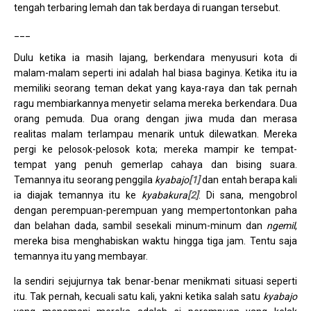
tengah terbaring lemah dan tak berdaya di ruangan tersebut.
___
Dulu ketika ia masih lajang, berkendara menyusuri kota di
malam-malam seperti ini adalah hal biasa baginya. Ketika itu ia
memiliki seorang teman dekat yang kaya-raya dan tak pernah
ragu membiarkannya menyetir selama mereka berkendara. Dua
orang pemuda. Dua orang dengan jiwa muda dan merasa
realitas malam terlampau menarik untuk dilewatkan. Mereka
pergi ke pelosok-pelosok kota; mereka mampir ke tempat-
tempat yang penuh gemerlap cahaya dan bising suara.
Temannya itu seorang penggila
kyabajo
[1]
dan entah berapa kali
ia diajak temannya itu ke
kyabakura
[2]
. Di sana, mengobrol
dengan perempuan-perempuan yang mempertontonkan paha
dan belahan dada, sambil sesekali minum-minum dan
ngemil
,
mereka bisa menghabiskan waktu hingga tiga jam. Tentu saja
temannya itu yang membayar.
Ia sendiri sejujurnya tak benar-benar menikmati situasi seperti
itu. Tak pernah, kecuali satu kali, yakni ketika salah satu
kyabajo