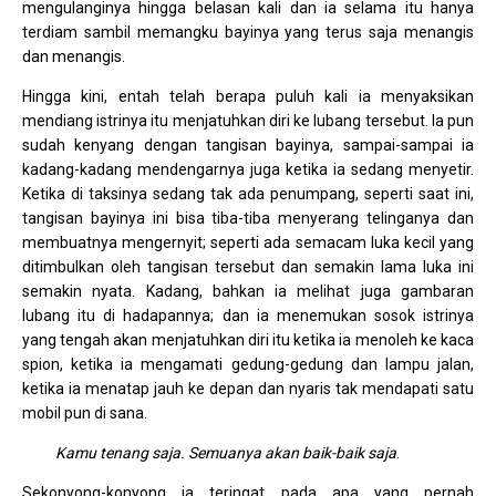
mengulanginya hingga belasan kali dan ia selama itu hanya
terdiam sambil memangku bayinya yang terus saja menangis
dan menangis.
Hingga kini, entah telah berapa puluh kali ia menyaksikan
mendiang istrinya itu menjatuhkan diri ke lubang tersebut. Ia pun
sudah kenyang dengan tangisan bayinya, sampai-sampai ia
kadang-kadang mendengarnya juga ketika ia sedang menyetir.
Ketika di taksinya sedang tak ada penumpang, seperti saat ini,
tangisan bayinya ini bisa tiba-tiba menyerang telinganya dan
membuatnya mengernyit; seperti ada semacam luka kecil yang
ditimbulkan oleh tangisan tersebut dan semakin lama luka ini
semakin nyata. Kadang, bahkan ia melihat juga gambaran
lubang itu di hadapannya; dan ia menemukan sosok istrinya
yang tengah akan menjatuhkan diri itu ketika ia menoleh ke kaca
spion, ketika ia mengamati gedung-gedung dan lampu jalan,
ketika ia menatap jauh ke depan dan nyaris tak mendapati satu
mobil pun di sana.
Kamu tenang saja. Semuanya akan baik-baik saja
.
Sekonyong-konyong ia teringat pada apa yang pernah