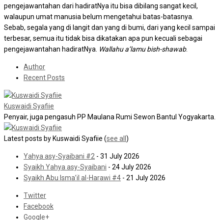
pengejawantahan dari hadiratNya itu bisa dibilang sangat kecil,
walaupun umat manusia belum mengetahui batas-batasnya.
Sebab, segala yang di langit dan yang di bumi, dari yang kecil sampai
terbesar, semua itu tidak bisa dikatakan apa pun kecuali sebagai
pengejawantahan hadiratNya.
Wallahu a’lamu bish-shawab
.
Author
Recent Posts
Kuswaidi Syafiie
Penyair, juga pengasuh PP Maulana Rumi Sewon Bantul Yogyakarta.
Latest posts by Kuswaidi Syafiie
(
see all
)
Yahya asy-Syaibani #2
- 31 July 2026
Syaikh Yahya asy-Syaibani
- 24 July 2026
Syaikh Abu Isma’il al-Harawi #4
- 21 July 2026
Twitter
Facebook
Google+