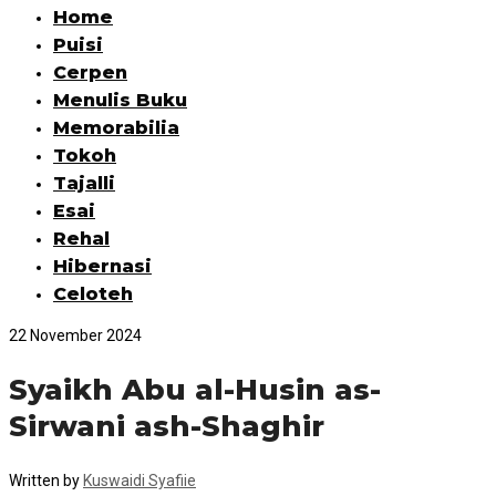
Home
Puisi
Cerpen
Menulis Buku
Memorabilia
Tokoh
Tajalli
Esai
Rehal
Hibernasi
Celoteh
22 November 2024
Syaikh Abu al-Husin as-
Sirwani ash-Shaghir
Written by
Kuswaidi Syafiie