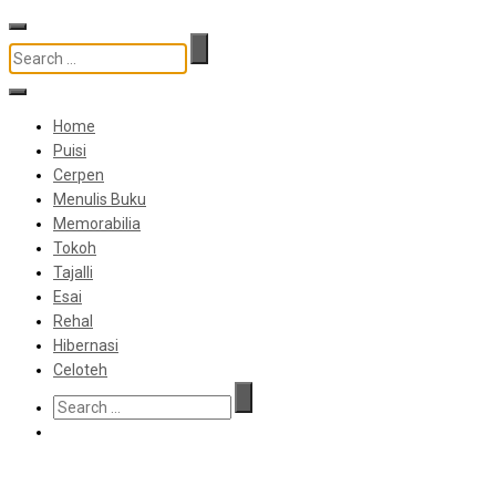
Home
Puisi
Cerpen
Menulis Buku
Memorabilia
Tokoh
Tajalli
Esai
Rehal
Hibernasi
Celoteh