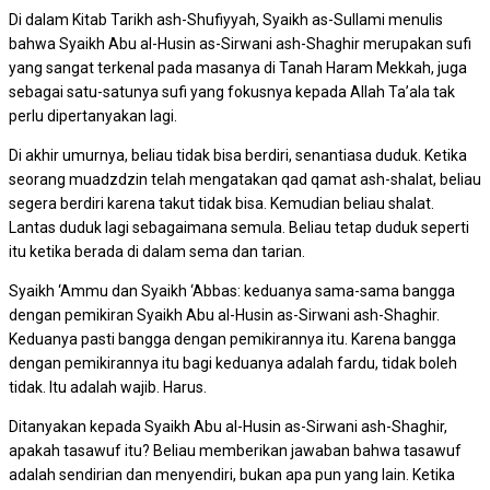
Di dalam Kitab Tarikh ash-Shufiyyah, Syaikh as-Sullami menulis
bahwa Syaikh Abu al-Husin as-Sirwani ash-Shaghir merupakan sufi
yang sangat terkenal pada masanya di Tanah Haram Mekkah, juga
sebagai satu-satunya sufi yang fokusnya kepada Allah Ta’ala tak
perlu dipertanyakan lagi.
Di akhir umurnya, beliau tidak bisa berdiri, senantiasa duduk. Ketika
seorang muadzdzin telah mengatakan qad qamat ash-shalat, beliau
segera berdiri karena takut tidak bisa. Kemudian beliau shalat.
Lantas duduk lagi sebagaimana semula. Beliau tetap duduk seperti
itu ketika berada di dalam sema dan tarian.
Syaikh ‘Ammu dan Syaikh ‘Abbas: keduanya sama-sama bangga
dengan pemikiran Syaikh Abu al-Husin as-Sirwani ash-Shaghir.
Keduanya pasti bangga dengan pemikirannya itu. Karena bangga
dengan pemikirannya itu bagi keduanya adalah fardu, tidak boleh
tidak. Itu adalah wajib. Harus.
Ditanyakan kepada Syaikh Abu al-Husin as-Sirwani ash-Shaghir,
apakah tasawuf itu? Beliau memberikan jawaban bahwa tasawuf
adalah sendirian dan menyendiri, bukan apa pun yang lain. Ketika