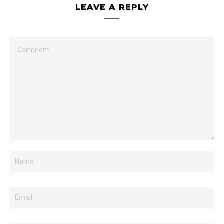
LEAVE A REPLY