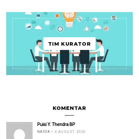
TIM KURATOR
KOMENTAR
Puisi Y. Thendra BP
NASFA
4 AUGUST 2026