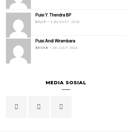
Puisi Y. Thendra BP
DILLY
4 AUGUST 2026
Puisi Andi Wirambara
ARSHA
28 JULY 2026
MEDIA SOSIAL