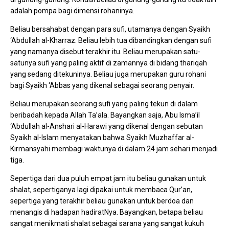
adalah pompa bagi dimensi rohaninya.
Beliau bersahabat dengan para sufi, utamanya dengan Syaikh
‘Abdullah al-Kharraz. Beliau lebih tua dibandingkan dengan sufi
yang namanya disebut terakhir itu. Beliau merupakan satu-
satunya sufi yang paling aktif di zamannya di bidang thariqah
yang sedang ditekuninya. Beliau juga merupakan guru rohani
bagi Syaikh ‘Abbas yang dikenal sebagai seorang penyair.
Beliau merupakan seorang sufi yang paling tekun di dalam
beribadah kepada Allah Ta’ala. Bayangkan saja, Abu Isma’il
‘Abdullah al-Anshari al-Harawi yang dikenal dengan sebutan
Syaikh al-Islam menyatakan bahwa Syaikh Muzhaffar al-
Kirmansyahi membagi waktunya di dalam 24 jam sehari menjadi
tiga.
Sepertiga dari dua puluh empat jam itu beliau gunakan untuk
shalat, sepertiganya lagi dipakai untuk membaca Qur’an,
sepertiga yang terakhir beliau gunakan untuk berdoa dan
menangis di hadapan hadiratNya. Bayangkan, betapa beliau
sangat menikmati shalat sebagai sarana yang sangat kukuh