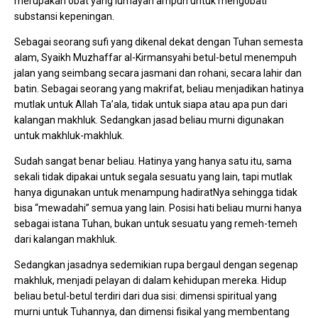
merupakan obat yang lumayan ampuh untuk mengobati
substansi kepeningan.
Sebagai seorang sufi yang dikenal dekat dengan Tuhan semesta
alam, Syaikh Muzhaffar al-Kirmansyahi betul-betul menempuh
jalan yang seimbang secara jasmani dan rohani, secara lahir dan
batin. Sebagai seorang yang makrifat, beliau menjadikan hatinya
mutlak untuk Allah Ta’ala, tidak untuk siapa atau apa pun dari
kalangan makhluk. Sedangkan jasad beliau murni digunakan
untuk makhluk-makhluk.
Sudah sangat benar beliau. Hatinya yang hanya satu itu, sama
sekali tidak dipakai untuk segala sesuatu yang lain, tapi mutlak
hanya digunakan untuk menampung hadiratNya sehingga tidak
bisa “mewadahi” semua yang lain. Posisi hati beliau murni hanya
sebagai istana Tuhan, bukan untuk sesuatu yang remeh-temeh
dari kalangan makhluk.
Sedangkan jasadnya sedemikian rupa bergaul dengan segenap
makhluk, menjadi pelayan di dalam kehidupan mereka. Hidup
beliau betul-betul terdiri dari dua sisi: dimensi spiritual yang
murni untuk Tuhannya, dan dimensi fisikal yang membentang