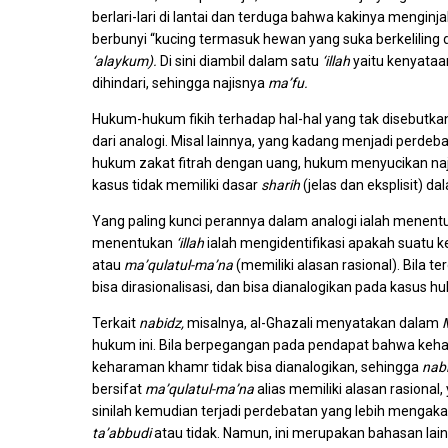
berlari-lari di lantai dan terduga bahwa kakinya menginja
berbunyi “kucing termasuk hewan yang suka berkeliling d
‘alaykum).
Di sini diambil dalam satu
‘illah
yaitu kenyataa
dihindari, sehingga najisnya
ma’fu.
Hukum-hukum fikih terhadap hal-hal yang tak disebutkan
dari analogi. Misal lainnya, yang kadang menjadi perdeba
hukum zakat fitrah dengan uang, hukum menyucikan najis
kasus tidak memiliki dasar
sharih
(jelas dan eksplisit) d
Yang paling kunci perannya dalam analogi ialah menen
menentukan
‘illah
ialah mengidentifikasi apakah suatu 
atau
ma’qulatul-ma’na
(memiliki alasan rasional). Bila te
bisa dirasionalisasi, dan bisa dianalogikan pada kasus hu
Terkait
nabidz,
misalnya, al-Ghazali menyatakan dalam
hukum ini. Bila berpegangan pada pendapat bahwa keh
keharaman khamr tidak bisa dianalogikan, sehingga
nab
bersifat
ma’qulatul-ma’na
alias memiliki alasan rasiona
sinilah kemudian terjadi perdebatan yang lebih menga
ta’abbudi
atau tidak. Namun, ini merupakan bahasan lain 