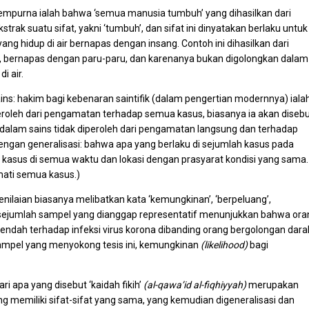
sempurna ialah bahwa ‘semua manusia tumbuh’ yang dihasilkan dari
k suatu sifat, yakni ‘tumbuh’, dan sifat ini dinyatakan berlaku untuk
g hidup di air bernapas dengan insang. Contoh ini dihasilkan dari
nya, bernapas dengan paru-paru, dan karenanya bukan digolongkan dalam
i air.
ains: hakim bagi kebenaran saintifik (dalam pengertian modernnya) iala
iperoleh dari pengamatan terhadap semua kasus, biasanya ia akan diseb
 dalam sains tidak diperoleh dari pengamatan langsung dan terhadap
ngan generalisasi: bahwa apa yang berlaku di sejumlah kasus pada
 kasus di semua waktu dan lokasi dengan prasyarat kondisi yang sama.
ati semua kasus.)
nilaian biasanya melibatkan kata ‘kemungkinan’, ‘berpeluang’,
n sejumlah sampel yang dianggap representatif menunjukkan bahwa ora
endah terhadap infeksi virus korona dibanding orang bergolongan dara
sampel yang menyokong tesis ini, kemungkinan
(likelihood)
bagi
ri apa yang disebut ‘kaidah fikih’
(al-qawa’id al-fiqhiyyah)
merupakan
ang memiliki sifat-sifat yang sama, yang kemudian digeneralisasi dan