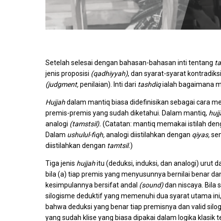
Setelah selesai dengan bahasan-bahasan inti tentang
t
jenis proposisi
(qadhiyyah)
, dan syarat-syarat kontradiks
(judgment,
penilaian). Inti dari
tashdiq
ialah bagaimana 
Hujjah
dalam mantiq biasa didefinisikan sebagai cara 
premis-premis yang sudah diketahui. Dalam mantiq,
huj
analogi
(tamstsil).
(Catatan: mantiq memakai istilah den
Dalam
ushulul-fiqh,
analogi diistilahkan dengan
qiyas,
se
diistilahkan dengan
tamtsil.
)
Tiga jenis
hujjah
itu (deduksi, induksi, dan analogi) urut
bila (a) tiap premis yang menyusunnya bernilai benar dan
kesimpulannya bersifat andal
(sound)
dan niscaya. Bila
silogisme deduktif yang memenuhi dua syarat utama ini, 
bahwa deduksi yang benar tiap premisnya dan valid sil
yang sudah klise yang biasa dipakai dalam logika klasik