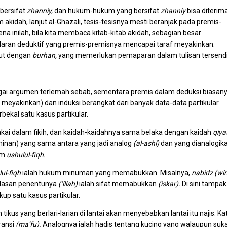
 bersifat
zhanniy,
dan hukum-hukum yang bersifat
zhanniy
bisa diterim
 akidah, lanjut al-Ghazali, tesis-tesisnya mesti beranjak pada premis-
na inilah, bila kita membaca kitab-kitab akidah, sebagian besar
alaran deduktif yang premis-premisnya mencapai taraf meyakinkan.
but dengan
burhan,
yang memerlukan pemaparan dalam tulisan tersendir
ai argumen terlemah sebab, sementara premis dalam deduksi biasan
 meyakinkan) dan induksi berangkat dari banyak data-data partikular
ekal satu kasus partikular.
kai dalam fikih, dan kaidah-kaidahnya sama belaka dengan kaidah
qiya
minan) yang sama antara yang jadi analog
(al-ashl)
dan yang dianalogik
am
ushulul-fiqh.
ul-fiqh
ialah hukum minuman yang memabukkan. Misalnya,
nabidz (wi
Alasan penentunya
(‘illah)
ialah sifat memabukkan
(iskar).
Di sini tampak
p satu kasus partikular.
 tikus yang berlari-larian di lantai akan menyebabkan lantai itu najis. Ka
eransi
(ma’fu).
Analognya ialah hadis tentang kucing yang walaupun suk