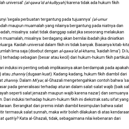
dah universal’
(al-qawa’id al-kulliyyah)
karena tidak ada hukum fikih
rbunyi ‘segala perbuatan tergantung pada tujuannya’
(al-umur
k ibadah maupun muamalah yang nilainya bergantung pada niatnya dan
badah, misalnya: salat tidak dianggap salat jika seseorang melakukan
am muamalah, misalnya: berdagang akan bernilai ibadah jika diniatkan
ga. Kaidah universal dalam fikih ini tidak banyak. Biasanya kitab-kit
rjumlah lima saja (disebut dengan
al-qawa’id al-khams,
‘kaidah lima’). Di l
ksi) terhadap sebagian (besar atau kecil) dari hukum-hukum fikih partikula
ri induksi ini penting sebab implikasinya akan berdampak pada apakah
) atau
zhanniy
(dugaan kuat). Kadang-kadang, hukum fikih diambil dari
fat
zhanniy.
Dalam
Mi’yar,
al-Ghazali mengetengahkan contoh bahwa ‘sa
sar pada generalisasi terhadap aturan dalam salat-salat wajib (baik sa
ifayah seperti salat jenazah maupun wajib karena nazar) dan semuanya
n. Dari induksi terhadap hukum-hukum fikih ini diekstrak satu sifat yang
ndaraan. Berangkat dari premis inilah diambil kesimpulan bahwa salat
tir termasuk salat sunnah, maka witir boleh dilakukan di atas kendaraa
fat
qath’iy
? Kata al-Ghazali, tidak, sebagaimana nilai kebenaran dari