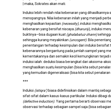
| maka, Sokrates akan mati.
Induksi lebih rendah nilai kebenaran yang dihasilkann
menopangnya. Nilai kebenaran inilah yang menjadi perbe
menghasilkan kepastian
(necessity),
induksi menghasil
kebenaran yang bersifat niscaya
(dharuriy
), induksi me
buktinya—bisa dugaan kuat
(ghalabatuz-zhann)
sehingg
sehingga kurang meyakinkan
(uncogent)
. Bila penentan
penentangan terhadap kesimpulan dari induksi bersifa
kebenarannya bergantung pada jumlah sampel yang mend
kementakannya dan semakin kecil kemungkinan terjadi 
induksi ialah: deduksi biasa berangkat dari aksioma-ak
menghasilkan suatu kesimpulan (bisa kita sebut penala
yang kemudian digeneralisasi (bisa kita sebut penalaran
***
Induksi
(istiqra’)
biasa didefinisikan dalam mantiq sebag
sifat-sifat dalam kasus-kasus partikular. Induksi dibagi d
(defective induction).
Yang pertama berarti observasi me
observasi terhadap sebagian sampel saja (bisa sebagian 