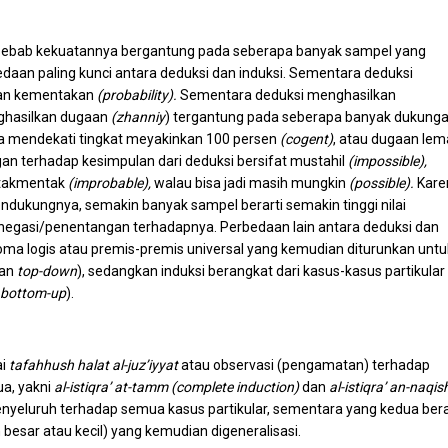
ya sebab kekuatannya bergantung pada seberapa banyak sampel yang
daan paling kunci antara deduksi dan induksi. Sementara deduksi
kan kementakan
(probability).
Sementara deduksi menghasilkan
nghasilkan dugaan
(zhanniy
) tergantung pada seberapa banyak dukung
a mendekati tingkat meyakinkan 100 persen
(cogent)
, atau dugaan le
gan terhadap kesimpulan dari deduksi bersifat mustahil
(impossible),
t takmentak
(improbable),
walau bisa jadi masih mungkin
(possible).
Kare
ukungnya, semakin banyak sampel berarti semakin tinggi nilai
negasi/penentangan terhadapnya. Perbedaan lain antara deduksi dan
sioma logis atau premis-premis universal yang kemudian diturunkan untu
ran
top-down
), sedangkan induksi berangkat dari kasus-kasus partikular
bottom-up
).
ai
tafahhush halat al-juz’iyyat
atau observasi (pengamatan) terhadap
ua, yakni
al-istiqra’ at-tamm (complete induction)
dan
al-istiqra’ an-naqis
nyeluruh terhadap semua kasus partikular, sementara yang kedua bera
besar atau kecil) yang kemudian digeneralisasi.