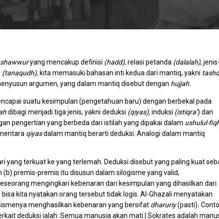
ashawwur
yang mencakup definisi
(hadd)
, relasi petanda
(dalalah)
, jenis
i
(tanaqudh)
, kita memasuki bahasan inti kedua dari mantiq, yakni
tashd
menyusun argumen, yang dalam mantiq disebut dengan
hujjah.
mencapai suatu kesimpulan (pengetahuan baru) dengan berbekal pada
jah
dibagi menjadi tiga jenis, yakni deduksi
(qiyas),
induksi
(istiqra’
) dan
gan pengertian yang berbeda dari istilah yang dipakai dalam
ushulul-fiq
mentara
qiyas
dalam mantiq berarti deduksi. Analogi dalam mantiq
 dari yang terkuat ke yang terlemah. Deduksi disebut yang paling kuat se
 (b) premis-premis itu disusun dalam silogisme yang valid,
 seseorang mengingkari kebenaran dari kesimpulan yang dihasilkan dari
bisa kita nyatakan orang tersebut tidak logis. Al-Ghazali menyatakan
ogismenya menghasilkan kebenaran yang bersifat
dharuriy
(pasti)
.
Cont
 terkait deduksi ialah: Semua manusia akan mati | Sokrates adalah manu