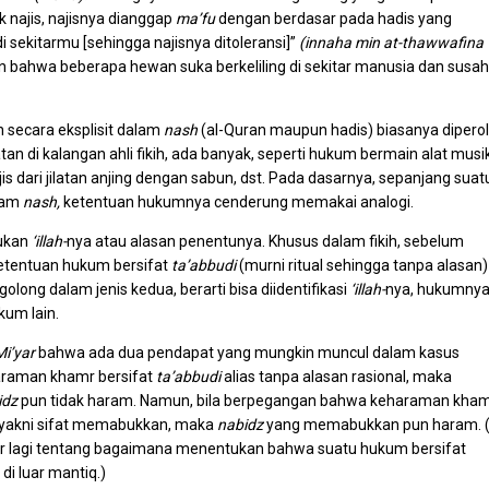
k najis, najisnya dianggap
ma’fu
dengan berdasar pada hadis yang
i sekitarmu [sehingga najisnya ditoleransi]”
(innaha min at-thawwafina
n bahwa beberapa hewan suka berkeliling di sekitar manusia dan susah
 secara eksplisit dalam
nash
(al-Quran maupun hadis) biasanya dipero
tan di kalangan ahli fikih, ada banyak, seperti hukum bermain alat musik
 dari jilatan anjing dengan sabun, dst. Pada dasarnya, sepanjang suat
alam
nash,
ketentuan hukumnya cenderung memakai analogi.
tukan
‘illah-
nya atau alasan penentunya. Khusus dalam fikih, sebelum
ketentuan hukum bersifat
ta’abbudi
(murni ritual sehingga tanpa alasan)
rgolong dalam jenis kedua, berarti bisa diidentifikasi
‘illah-
nya, hukumny
kum lain.
Mi’yar
bahwa ada dua pendapat yang mungkin muncul dalam kasus
araman khamr bersifat
ta’abbudi
alias tanpa alasan rasional, maka
idz
pun tidak haram. Namun, bila berpegangan bahwa keharaman kha
l, yakni sifat memabukkan, maka
nabidz
yang memabukkan pun haram. (
kar lagi tentang bagaimana menentukan bahwa suatu hukum bersifat
di luar mantiq.)