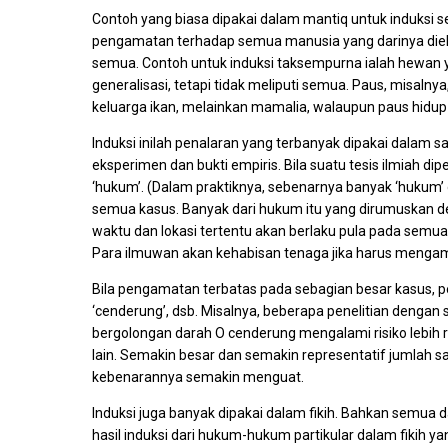
Contoh yang biasa dipakai dalam mantiq untuk induksi 
pengamatan terhadap semua manusia yang darinya diekstra
semua. Contoh untuk induksi taksempurna ialah hewan yan
generalisasi, tetapi tidak meliputi semua. Paus, misal
keluarga ikan, melainkan mamalia, walaupun paus hidup d
Induksi inilah penalaran yang terbanyak dipakai dalam s
eksperimen dan bukti empiris. Bila suatu tesis ilmiah d
‘hukum’. (Dalam praktiknya, sebenarnya banyak ‘hukum’
semua kasus. Banyak dari hukum itu yang dirumuskan de
waktu dan lokasi tertentu akan berlaku pula pada semua
Para ilmuwan akan kehabisan tenaga jika harus mengam
Bila pengamatan terbatas pada sebagian besar kasus, pe
‘cenderung’, dsb. Misalnya, beberapa penelitian denga
bergolongan darah O cenderung mengalami risiko lebih r
lain. Semakin besar dan semakin representatif jumlah 
kebenarannya semakin menguat.
Induksi juga banyak dipakai dalam fikih. Bahkan semua da
hasil induksi dari hukum-hukum partikular dalam fikih y