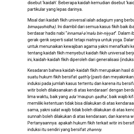
disebut ‘kaidah’. Beberapa kaidah kemudian disebut ‘kai
partikular yang lepas darinya
.
Misal dari kaidah fikih universal ialah adagium yang be
bimaqashidha).
Ini diambil dari semua kasus fikih bai
berdasar hadis nabi “
innamal-a’malu bin-niyyat
”. Dalam i
gerak-gerik seperti salat tetapi niatnya untuk yoga. Dal
untuk menunaikan kewajiban agama yakni menafkahi keluar
tentang kaidah fikih menyebut kaidah fikih universal be
ini, kaidah-kaidah fikih diperoleh dari generalisasi (indu
Kesadaran bahwa kaidah-kaidah fikih merupakan hasil da
suatu hukum fikih bersifat
qath’iy
(pasti dan meyakinkan
induksi pada jumlah kasus tertentu dan karena itu bersi
witir boleh dilaksanakan di atas kendaraan’ dengan berda
lima waktu, baik yang
ada’
maupun
qadha’,
baik wajib k
memiliki ketentuan tidak bisa dilakukan di atas kendaraa
sama, yakni salat wajib tidak boleh dilakukan di atas ke
sunnah boleh dilakukan di atas kendaraan; dan karena wi
Pertanyaannya: apakah hukum fikih terkait witir ini bersi
induksi itu sendiri yang bersifat
zhanniy.