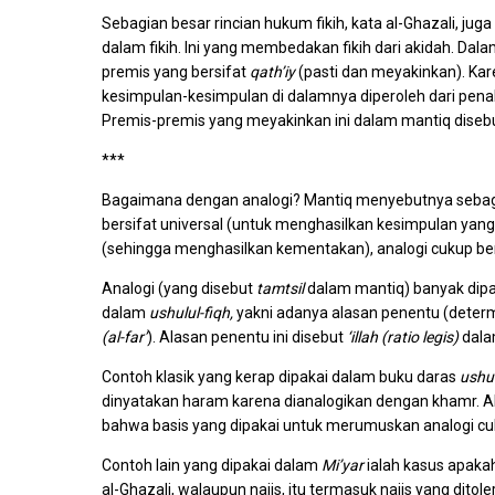
Sebagian besar rincian hukum fikih, kata al-Ghazali, juga
dalam fikih. Ini yang membedakan fikih dari akidah. Dalam
premis yang bersifat
qath’iy
(pasti dan meyakinkan). Kare
kesimpulan-kesimpulan di dalamnya diperoleh dari pen
Premis-premis yang meyakinkan ini dalam mantiq dise
***
Bagaimana dengan analogi? Mantiq menyebutnya sebag
bersifat universal (untuk menghasilkan kesimpulan yang
(sehingga menghasilkan kementakan), analogi cukup berb
Analogi (yang disebut
tamtsil
dalam mantiq) banyak dipa
dalam
ushulul-fiqh,
yakni adanya alasan penentu (deter
(al-far’
). Alasan penentu ini disebut
‘illah (ratio legis)
dal
Contoh klasik yang kerap dipakai dalam buku daras
ushul
dinyatakan haram karena dianalogikan dengan khamr. 
bahwa basis yang dipakai untuk merumuskan analogi cuku
Contoh lain yang dipakai dalam
Mi’yar
ialah kasus apakah
al-Ghazali, walaupun najis, itu termasuk najis yang ditol