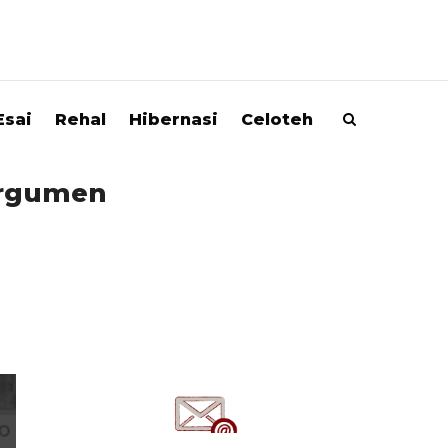
Esai
Rehal
Hibernasi
Celoteh
 Argumen