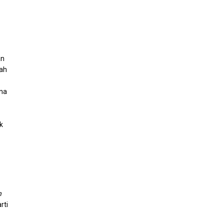
an
mah
na
k
h
rti