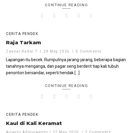
CONTINUE READING
CERITA PENDEK
Raja Tarkam
Zaenal Radar T.
29 May 2026
5 Comments
Lapangan itu becek. Rumputnya jarang-jarang, beberapa bagian
tanahnya menganga, dan pagar seng berderit tiap kali tubuh
penonton bersandar, seperti hendak […]
CONTINUE READING
CERITA PENDEK
Kaul di Kali Keramat
Arianto Adipurwanto
22 May 2026
2 Comments