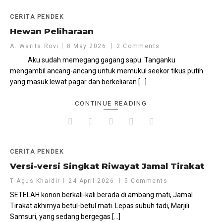
CERITA PENDEK
Hewan Peliharaan
A. Warits Rovi
8 May 2026
2 Comments
Aku sudah memegang gagang sapu. Tanganku
mengambil ancang-ancang untuk memukul seekor tikus putih
yang masuk lewat pagar dan berkeliaran […]
CONTINUE READING
CERITA PENDEK
Versi-versi Singkat Riwayat Jamal Tirakat
T Agus Khaidir
24 April 2026
5 Comments
SETELAH konon berkali-kali berada di ambang mati, Jamal
Tirakat akhirnya betul-betul mati. Lepas subuh tadi, Marjili
Samsuri, yang sedang bergegas […]