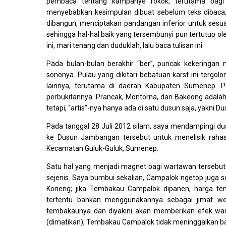
pembaca tentang kampanye rokok, terutama bagi 
menyebabkan kesimpulan dibuat sebelum teks dibaca
dibangun, menciptakan pandangan inferior untuk sesuatu 
sehingga hal-hal baik yang tersembunyi pun tertutup ole
ini, mari tenang dan duduklah, lalu baca tulisan ini.
Pada bulan-bulan berakhir “ber”, puncak kekering
sononya. Pulau yang dikitari bebatuan karst ini tergo
lainnya, terutama di daerah Kabupaten Sumenep. P
perbukitannya. Prancak, Montorna, dan Bakeong adal
tetapi, “artis”-nya hanya ada di satu dusun saja, yakni
Pada tanggal 28 Juli 2012 silam, saya mendampingi d
ke Dusun Jambangan tersebut untuk menelisik rahas
Kecamatan Guluk-Guluk, Sumenep.
Satu hal yang menjadi magnet bagi wartawan tersebut
sejenis. Saya bumbui sekalian, Campalok ngetop juga s
Koneng; jika Tembakau Campalok dipanen, harga tem
tertentu bahkan menggunakannya sebagai jimat we
tembakaunya dan diyakini akan memberikan efek wangi 
(dimatikan), Tembakau Campalok tidak meninggalkan b