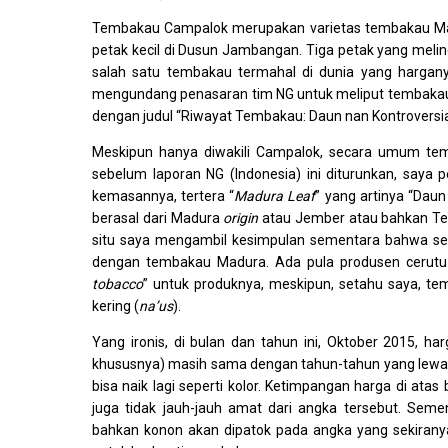
Tembakau Campalok merupakan varietas tembakau Mad
petak kecil di Dusun Jambangan. Tiga petak yang mel
salah satu tembakau termahal di dunia yang harganya
mengundang penasaran tim NG untuk meliput tembakau i
dengan judul “Riwayat Tembakau: Daun nan Kontroversia
Meskipun hanya diwakili Campalok, secara umum temb
sebelum laporan NG (Indonesia) ini diturunkan, saya 
kemasannya, tertera “
Madura Leaf
” yang artinya “Dau
berasal dari Madura
origin
atau Jember atau bahkan Tem
situ saya mengambil kesimpulan sementara bahwa se
dengan tembakau Madura. Ada pula produsen cerutu 
tobacco
” untuk produknya, meskipun, setahu saya, te
kering (
na’us
).
Yang ironis, di bulan dan tahun ini, Oktober 2015, h
khususnya) masih sama dengan tahun-tahun yang lewat, 
bisa naik lagi seperti kolor. Ketimpangan harga di atas
juga tidak jauh-jauh amat dari angka tersebut. Se
bahkan konon akan dipatok pada angka yang sekirany