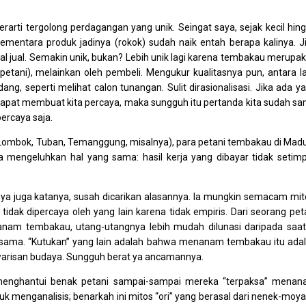
erarti tergolong perdagangan yang unik. Seingat saya, sejak kecil hin
ementara produk jadinya (rokok) sudah naik entah berapa kalinya. J
l jual. Semakin unik, bukan? Lebih unik lagi karena tembakau merupa
etani), melainkan oleh pembeli. Mengukur kualitasnya pun, antara la
ng, seperti melihat calon tunangan. Sulit dirasionalisasi. Jika ada y
 dapat membuat kita percaya, maka sungguh itu pertanda kita sudah s
percaya saja.
Lombok, Tuban, Temanggung, misalnya), para petani tembakau di Mad
a mengeluhkan hal yang sama: hasil kerja yang dibayar tidak setimp
ya juga katanya, susah dicarikan alasannya. Ia mungkin semacam mit
tidak dipercaya oleh yang lain karena tidak empiris. Dari seorang pet
m tembakau, utang-utangnya lebih mudah dilunasi daripada saat
sama. “Kutukan” yang lain adalah bahwa menanam tembakau itu ada
i warisan budaya. Sungguh berat ya ancamannya.
 menghantui benak petani sampai-sampai mereka “terpaksa” mena
uk menganalisis; benarkah ini mitos “ori” yang berasal dari nenek-moy