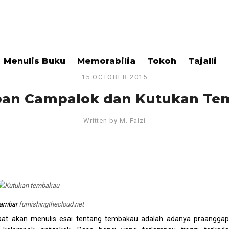
Menulis Buku
Memorabilia
Tokoh
Tajalli
15 OCTOBER 2015
ban Campalok dan Kutukan T
Written by
M. Faizi
gambar
furnishingthecloud.net
at akan menulis esai tentang tembakau adalah adanya praangga