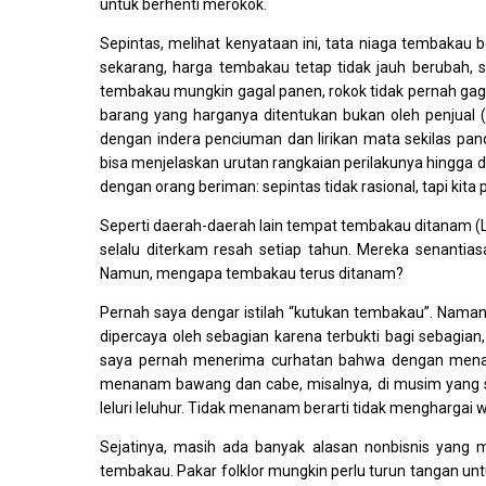
untuk berhenti merokok.
Sepintas, melihat kenyataan ini, tata niaga tembakau b
sekarang, harga tembakau tetap tidak jauh berubah, s
tembakau mungkin gagal panen, rokok tidak pernah gaga
barang yang harganya ditentukan bukan oleh penjual (p
dengan indera penciuman dan lirikan mata sekilas panda
bisa menjelaskan urutan rangkaian perilakunya hingga
dengan orang beriman: sepintas tidak rasional, tapi kita 
Seperti daerah-daerah lain tempat tembakau ditanam (
selalu diterkam resah setiap tahun. Mereka senantias
Namun, mengapa tembakau terus ditanam?
Pernah saya dengar istilah “kutukan tembakau”. Naman
dipercaya oleh sebagian karena terbukti bagi sebagian, 
saya pernah menerima curhatan bahwa dengan menana
menanam bawang dan cabe, misalnya, di musim yang 
leluri leluhur. Tidak menanam berarti tidak mengharga
Sejatinya, masih ada banyak alasan nonbisnis yang
tembakau. Pakar folklor mungkin perlu turun tangan unt