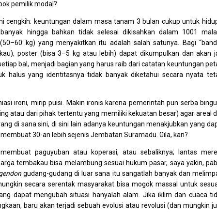
pok pemilik modal?
ani cengkih: keuntungan dalam masa tanam 3 bulan cukup untuk hidu
 banyak hingga bahkan tidak selesai dikisahkan dalam 1001 mal
(50–60 kg) yang menyakitkan itu adalah salah satunya. Bagi “band
au), poster (bisa 3–5 kg atau lebih) dapat dikumpulkan dan akan j
setiap bal, menjadi bagian yang harus raib dari catatan keuntungan pet
 halus yang identitasnya tidak banyak diketahui secara nyata tet
asi ironi, mirip puisi. Makin ironis karena pemerintah pun serba bing
asing atau dari pihak tertentu yang memiliki kekuatan besar) agar areal 
ang di sana sini, di sini lain adanya keuntungan menakjubkan yang da
t membuat 30-an lebih sejenis Jembatan Suramadu. Gila, kan?
 membuat paguyuban atau koperasi, atau sebaliknya; lantas mer
rga tembakau bisa melambung sesuai hukum pasar, saya yakin, pab
gendon
gudang-gudang di luar sana itu sangatlah banyak dan melimp
k mungkin secara serentak masyarakat bisa mogok massal untuk sesu
g dapat mengubah situasi hanyalah alam. Jika iklim dan cuaca ti
gkaan, baru akan terjadi sebuah evolusi atau revolusi (dan mungkin j