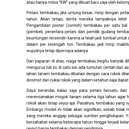
atau hanya mitos “KW” yang dibuat baru saja oleh kelom
Petani tembakau, jika untung besar, mirip dengan pet
tahun. Akan tetapi, derita mereka tampaknya lebih
Pengambilan poster (contoh) tembakau per satu bal 
(pembeli, perantara petani dan pemilik gudang tembak
keuntungan tersendiri karena ia telah jadi tumbal untuk 
dalam per setengah ton. Tembakau jadi mirip makhluk
wujudnya tetap dipercaya adanya.
Dari paparan di atas, niaga tembakau begitu banyak dihi
mengurus hal ini; di satu sisi ada tuntutan (entah dari 
lahan tanam tembakau dibatasi dengan cara rokok dilar
dicomot dari cukai rokok yang dalam setahun saja dapa
Saya berandai, kalau saja para petani bersatu dan
merencanakan mogok tanam selama tiga tahun agar ha
rokok akan tetap
enjoy
aja. Pasalnya, tembakau yang
n
Embargo model ini tidak akan signifikan, sebab tida
yang mereka anggap sebagai sumber penghidupan. Yan
bersahabat selama beberapa tahun hingga terjadi kelan
revisi) harga tembakau dengan sendirinya.