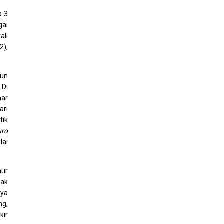
a 3
gai
ali
2),
hun
 Di
nar
ari
tik
ro
lai
mur
dak
nya
ng,
kir