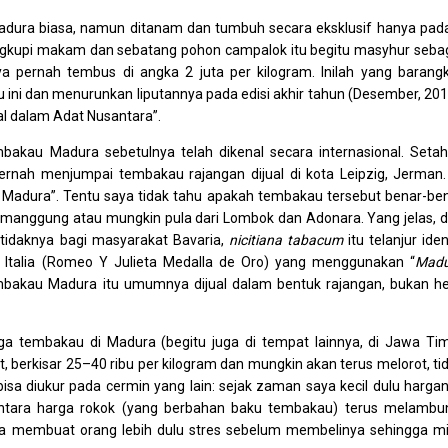
ura biasa, namun ditanam dan tumbuh secara eksklusif hanya pad
ingkupi makam dan sebatang pohon campalok itu begitu masyhur seba
 pernah tembus di angka 2 juta per kilogram. Inilah yang barangk
ni dan menurunkan liputannya pada edisi akhir tahun (Desember, 201
l dalam Adat Nusantara”.
akau Madura sebetulnya telah dikenal secara internasional. Seta
pernah menjumpai tembakau rajangan dijual di kota Leipzig, Jerman.
n Madura”. Tentu saya tidak tahu apakah tembakau tersebut benar-be
anggung atau mungkin pula dari Lombok dan Adonara. Yang jelas, d
tidaknya bagi masyarakat Bavaria,
nicitiana
tabacum
itu telanjur iden
Italia (Romeo Y Julieta Medalla de Oro) yang menggunakan “
Madu
mbakau Madura itu umumnya dijual dalam bentuk rajangan, bukan he
arga tembakau di Madura (begitu juga di tempat lainnya, di Jawa Ti
berkisar 25–40 ribu per kilogram dan mungkin akan terus melorot, ti
 bisa diukur pada cermin yang lain: sejak zaman saya kecil dulu harga
mentara harga rokok (yang berbahan baku tembakau) terus melambu
a membuat orang lebih dulu stres sebelum membelinya sehingga mi