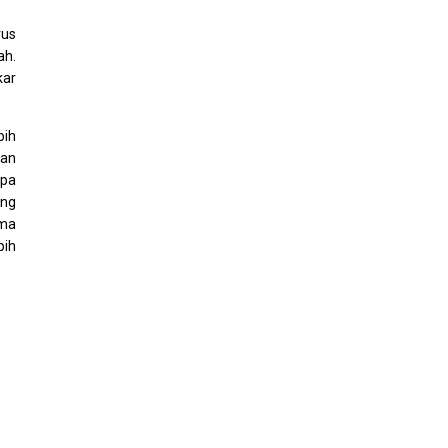
rus
ah.
kar
bih
han
apa
ang
ama
bih