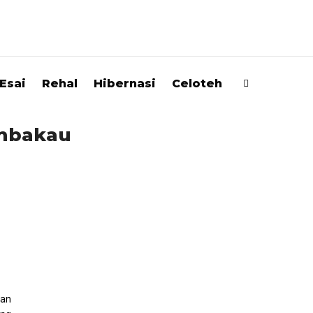
Esai
Rehal
Hibernasi
Celoteh
embakau
pan