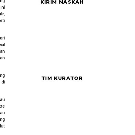
ang
KIRIM NASKAH
ini
ir,
rti
ari
cil
lan
kan
ung
TIM KURATOR
 di
kau
tre
kau
ang
dut