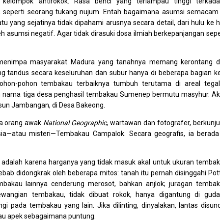
kelompok antirokok. Rasa benci yang terlampau tinggi terkad
, seperti seorang tukang nujum. Entah bagaimana asumsi semacam 
yang sejatinya tidak dipahami arusnya secara detail, dari hulu ke hil
h asumsi negatif. Agar tidak dirasuki dosa ilmiah berkepanjangan sepe
an menimpa masyarakat Madura yang tanahnya memang kerontang d
long tandus secara keseluruhan dan subur hanya di beberapa bagian ke
ohon-pohon tembakau terbaiknya tumbuh terutama di areal tega
ah nama tiga desa penghasil tembakau Sumenep bermutu masyhur. A
 Dusun Jambangan, di Desa Bakeong.
ua orang awak
National Geographic
, wartawan dan fotografer, berkunj
ia—atau misteri—Tembakau Campalok. Secara geografis, ia berada
 adalah karena harganya yang tidak masuk akal untuk ukuran temba
ebab didongkrak oleh beberapa mitos: tanah itu pernah disinggahi Pot
bakau lainnya cenderung merosot, bahkan anjlok; juragan temba
wangian tembakau, tidak dibuat rokok, hanya digantung di gud
pada tembakau yang lain. Jika dilinting, dinyalakan, lantas disun
au apek sebagaimana puntung.