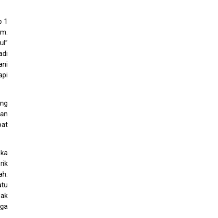
p 1
am.
ul”
adi
ani
api
ung
dan
pat
eka
rik
ah.
atu
dak
uga