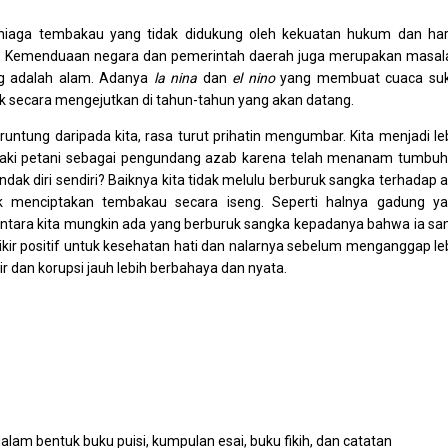
ta niaga tembakau yang tidak didukung oleh kekuatan hukum dan ha
a. Kemenduaan negara dan pemerintah daerah juga merupakan masal
ng adalah alam. Adanya
la nina
dan
el nino
yang membuat cuaca su
 secara mengejutkan di tahun-tahun yang akan datang.
runtung daripada kita, rasa turut prihatin mengumbar. Kita menjadi le
aki petani sebagai pengundang azab karena telah menanam tumbu
ak diri sendiri? Baiknya kita tidak melulu berburuk sangka terhadap 
 menciptakan tembakau secara iseng. Seperti halnya gadung y
ntara kita mungkin ada yang berburuk sangka kepadanya bahwa ia s
pikir positif untuk kesehatan hati dan nalarnya sebelum menganggap le
ir dan korupsi jauh lebih berbahaya dan nyata.
dalam bentuk buku puisi, kumpulan esai, buku fikih, dan catatan