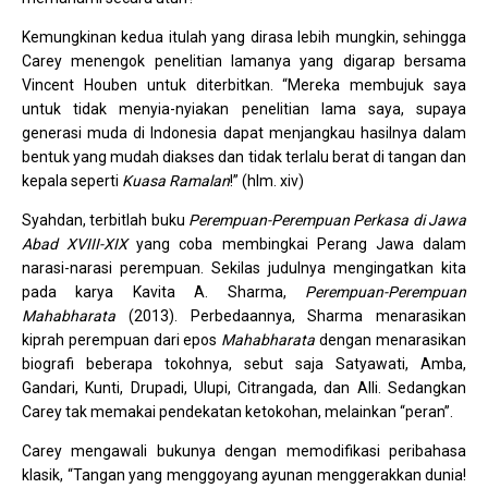
Kemungkinan kedua itulah yang dirasa lebih mungkin, sehingga
Carey menengok penelitian lamanya yang digarap bersama
Vincent Houben untuk diterbitkan. “Mereka membujuk saya
untuk tidak menyia-nyiakan penelitian lama saya, supaya
generasi muda di Indonesia dapat menjangkau hasilnya dalam
bentuk yang mudah diakses dan tidak terlalu berat di tangan dan
kepala seperti
Kuasa Ramalan
!” (hlm. xiv)
Syahdan, terbitlah buku
Perempuan-Perempuan Perkasa di Jawa
Abad XVIII-XIX
yang coba membingkai Perang Jawa dalam
narasi-narasi perempuan. Sekilas judulnya mengingatkan kita
pada karya Kavita A. Sharma,
Perempuan-Perempuan
Mahabharata
(2013). Perbedaannya, Sharma menarasikan
kiprah perempuan dari epos
Mahabharata
dengan menarasikan
biografi beberapa tokohnya, sebut saja Satyawati, Amba,
Gandari, Kunti, Drupadi, Ulupi, Citrangada, dan Alli. Sedangkan
Carey tak memakai pendekatan ketokohan, melainkan “peran”.
Carey mengawali bukunya dengan memodifikasi peribahasa
klasik, “Tangan yang menggoyang ayunan menggerakkan dunia!