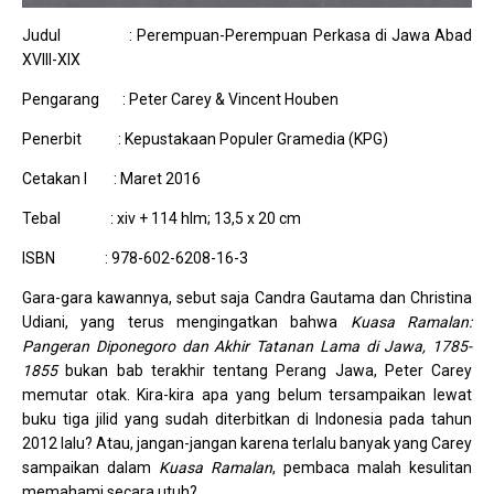
Judul : Perempuan-Perempuan Perkasa di Jawa Abad
XVIII-XIX
Pengarang : Peter Carey & Vincent Houben
Penerbit : Kepustakaan Populer Gramedia (KPG)
Cetakan I : Maret 2016
Tebal : xiv + 114 hlm; 13,5 x 20 cm
ISBN : 978-602-6208-16-3
Gara-gara kawannya, sebut saja Candra Gautama dan Christina
Udiani, yang terus mengingatkan bahwa
Kuasa Ramalan:
Pangeran Diponegoro dan Akhir Tatanan Lama di Jawa, 1785-
1855
bukan bab terakhir tentang Perang Jawa, Peter Carey
memutar otak. Kira-kira apa yang belum tersampaikan lewat
buku tiga jilid yang sudah diterbitkan di Indonesia pada tahun
2012 lalu? Atau, jangan-jangan karena terlalu banyak yang Carey
sampaikan dalam
Kuasa Ramalan
, pembaca malah kesulitan
memahami secara utuh?