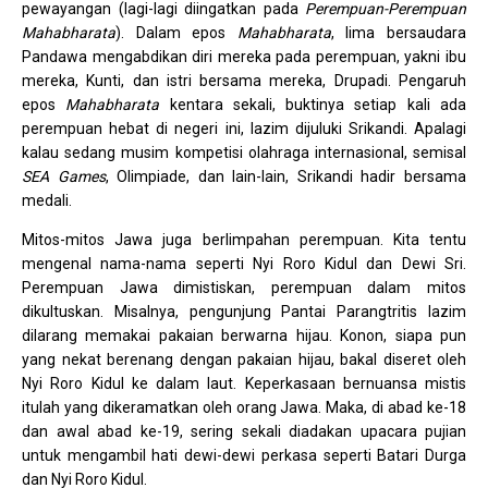
pewayangan (lagi-lagi diingatkan pada
Perempuan-Perempuan
Mahabharata
). Dalam epos
Mahabharata
, lima bersaudara
Pandawa mengabdikan diri mereka pada perempuan, yakni ibu
mereka, Kunti, dan istri bersama mereka, Drupadi. Pengaruh
epos
Mahabharata
kentara sekali, buktinya setiap kali ada
perempuan hebat di negeri ini, lazim dijuluki Srikandi. Apalagi
kalau sedang musim kompetisi olahraga internasional, semisal
SEA Games
, Olimpiade, dan lain-lain, Srikandi hadir bersama
medali.
Mitos-mitos Jawa juga berlimpahan perempuan. Kita tentu
mengenal nama-nama seperti Nyi Roro Kidul dan Dewi Sri.
Perempuan Jawa dimistiskan, perempuan dalam mitos
dikultuskan. Misalnya, pengunjung Pantai Parangtritis lazim
dilarang memakai pakaian berwarna hijau. Konon, siapa pun
yang nekat berenang dengan pakaian hijau, bakal diseret oleh
Nyi Roro Kidul ke dalam laut. Keperkasaan bernuansa mistis
itulah yang dikeramatkan oleh orang Jawa. Maka, di abad ke-18
dan awal abad ke-19, sering sekali diadakan upacara pujian
untuk mengambil hati dewi-dewi perkasa seperti Batari Durga
dan Nyi Roro Kidul.