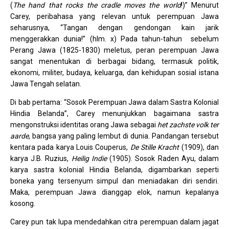
(
The hand that rocks the cradle moves the world
!)” Menurut
Carey, peribahasa yang relevan untuk perempuan Jawa
seharusnya, “Tangan dengan gendongan kain jarik
menggerakkan dunia!” (hlm. x) Pada tahun-tahun sebelum
Perang Jawa (1825-1830) meletus, peran perempuan Jawa
sangat menentukan di berbagai bidang, termasuk politik,
ekonomi, militer, budaya, keluarga, dan kehidupan sosial istana
Jawa Tengah selatan.
Di bab pertama: “Sosok Perempuan Jawa dalam Sastra Kolonial
Hindia Belanda”, Carey menunjukkan bagaimana sastra
mengonstruksi identitas orang Jawa sebagai
het zachste volk ter
aarde
, bangsa yang paling lembut di dunia. Pandangan tersebut
kentara pada karya Louis Couperus,
De Stille Kracht
(1909), dan
karya J.B. Ruzius,
Heilig Indie
(1905). Sosok Raden Ayu, dalam
karya sastra kolonial Hindia Belanda, digambarkan seperti
boneka yang tersenyum simpul dan meniadakan diri sendiri.
Maka, perempuan Jawa dianggap elok, namun kepalanya
kosong.
Carey pun tak lupa mendedahkan citra perempuan dalam jagat