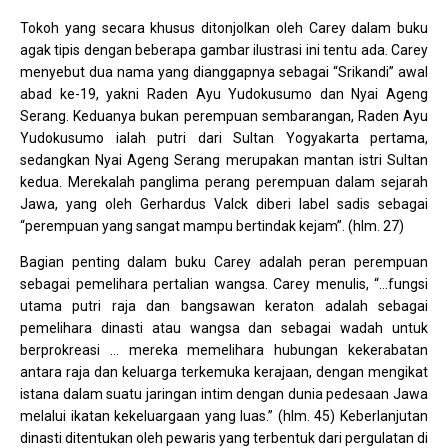
Tokoh yang secara khusus ditonjolkan oleh Carey dalam buku
agak tipis dengan beberapa gambar ilustrasi ini tentu ada. Carey
menyebut dua nama yang dianggapnya sebagai “Srikandi” awal
abad ke-19, yakni Raden Ayu Yudokusumo dan Nyai Ageng
Serang. Keduanya bukan perempuan sembarangan, Raden Ayu
Yudokusumo ialah putri dari Sultan Yogyakarta pertama,
sedangkan Nyai Ageng Serang merupakan mantan istri Sultan
kedua. Merekalah panglima perang perempuan dalam sejarah
Jawa, yang oleh Gerhardus Valck diberi label sadis sebagai
“perempuan yang sangat mampu bertindak kejam”. (hlm. 27)
Bagian penting dalam buku Carey adalah peran perempuan
sebagai pemelihara pertalian wangsa. Carey menulis, “…fungsi
utama putri raja dan bangsawan keraton adalah sebagai
pemelihara dinasti atau wangsa dan sebagai wadah untuk
berprokreasi … mereka memelihara hubungan kekerabatan
antara raja dan keluarga terkemuka kerajaan, dengan mengikat
istana dalam suatu jaringan intim dengan dunia pedesaan Jawa
melalui ikatan kekeluargaan yang luas.” (hlm. 45) Keberlanjutan
dinasti ditentukan oleh pewaris yang terbentuk dari pergulatan di