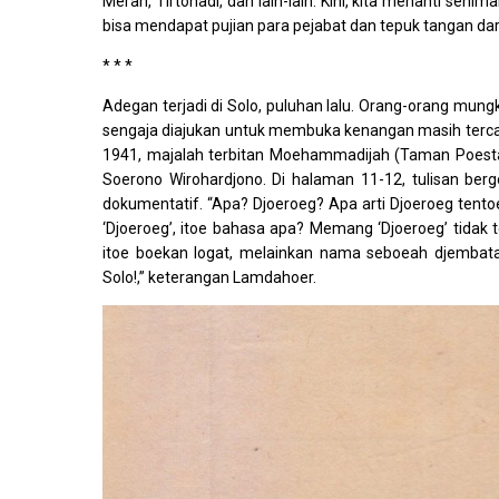
Merah, Tirtonadi, dan lain-lain. Kini, kita menanti s
bisa mendapat pujian para pejabat dan tepuk tangan dar
* * *
Adegan terjadi di Solo, puluhan lalu. Orang-orang mungk
sengaja diajukan untuk membuka kenangan masih terca
1941, majalah terbitan Moehammadijah (Taman Poest
Soerono Wirohardjono. Di halaman 11-12, tulisan berg
dokumentatif. “Apa? Djoeroeg? Apa arti Djoeroeg tent
‘Djoeroeg’, itoe bahasa apa? Memang ‘Djoeroeg’ tidak
itoe boekan logat, melainkan nama seboeah djembatan
Solo!,” keterangan Lamdahoer.