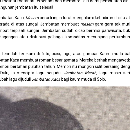
uk melihat matahari terbenam dan memotret diri demi pembuatan al
gunan jembatan itu selesai!
embatan Kaca.
Mesem
berarti ingin turut mengalami kehadiran di situ a
berada di atas sungai. Jembatan membuat
mesem
gara-gara tak mut
mpat terpisah sungai. Jembatan sudah dicap bermisi pariwisata, bu
perdagangan atau distribusi pelbagai komoditas menunjang pertumbu
 terindah terekam di foto, puisi, lagu, atau gambar. Kaum muda ba
mbatan Kaca membuat roman besar asmara. Mereka berhak mengawet
emori bertahan puluhan tahun. Memori itu mungkin sulit bersaing den
Dulu, ia mencipta lagu berjudul
Jembatan Merah
, lagu masih ser
bah lagu dijuduli
Jembatan Kaca
bagi kaum muda di Solo.