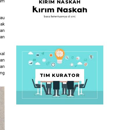
bum
KIRIM NASKAH
tau
lak
kan
han
kal
kan
gan
ing
TIM KURATOR