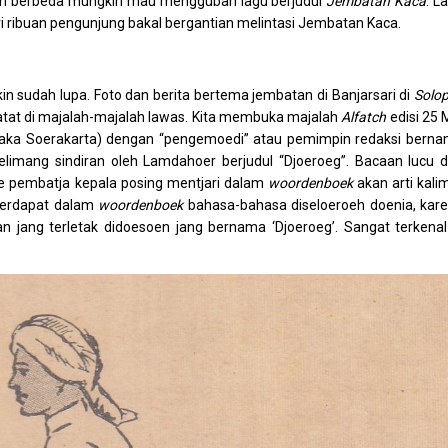
eniman berbeda mungkin mau menggubah lagu berjudul
Jembatah Kaca
. L
i ribuan pengunjung bakal bergantian melintasi Jembatan Kaca.
in sudah lupa. Foto dan berita bertema jembatan di Banjarsari di
Solo
tat di majalah-majalah lawas. Kita membuka majalah
Alfatch
edisi 25 
aka Soerakarta) dengan “pengemoedi” atau pemimpin redaksi bern
elimang sindiran oleh Lamdahoer berjudul “Djoeroeg”. Bacaan lucu 
oe pembatja kepala posing mentjari dalam
woordenboek
akan arti kali
 terdapat dalam
woordenboek
bahasa-bahasa diseloeroeh doenia, kar
 jang terletak didoesoen jang bernama ‘Djoeroeg’. Sangat terkenal