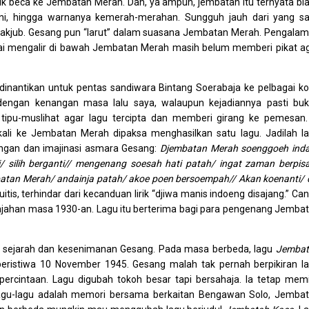
aik beca ke Jembatan Merah. Dan, ya ampun, jembatan itu ternyata bi
meni, hingga warnanya kemerah-merahan. Sungguh jauh dari yang s
 takjub. Gesang pun “larut” dalam suasana Jembatan Merah. Pengala
ngai mengalir di bawah Jembatan Merah masih belum memberi pikat a
 dinantikan untuk pentas sandiwara Bintang Soerabaja ke pelbagai ko
engan kenangan masa lalu saya, walaupun kejadiannya pasti bu
ipu-muslihat agar lagu tercipta dan memberi girang ke pemesan.
kali ke Jembatan Merah dipaksa menghasilkan satu lagu. Jadilah l
nangan dan imajinasi asmara Gesang:
Djembatan Merah soenggoeh ind
i/ silih berganti// mengenang soesah hati patah/ ingat zaman berpis
mbatan Merah/ andainja patah/ akoe poen bersoempah// Akan koenanti/ 
uitis, terhindar dari kecanduan lirik “djiwa manis indoeng disajang.” Ca
jajahan masa 1930-an. Lagu itu berterima bagi para pengenang Jemba
i sejarah dan kesenimanan Gesang. Pada masa berbeda, lagu
Jembat
ristiwa 10 November 1945. Gesang malah tak pernah berpikiran l
percintaan. Lagu digubah tokoh besar tapi bersahaja. Ia tetap memi
lagu-lagu adalah memori bersama berkaitan Bengawan Solo, Jemba