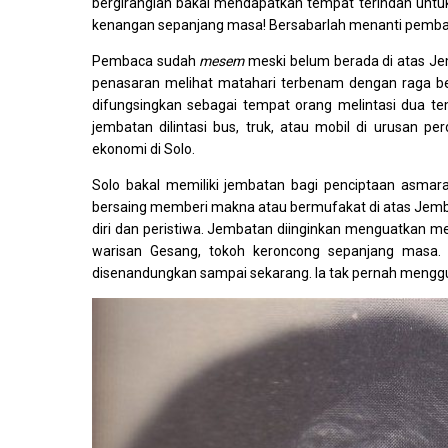
bergiranglah bakal mendapatkan tempat terindah unt
kenangan sepanjang masa! Bersabarlah menanti pemban
Pembaca sudah
mesem
meski belum berada di atas J
penasaran melihat matahari terbenam dengan raga 
difungsingkan sebagai tempat orang melintasi dua te
jembatan dilintasi bus, truk, atau mobil di urusan 
ekonomi di Solo.
Solo bakal memiliki jembatan bagi penciptaan asmara
bersaing memberi makna atau bermufakat di atas Je
diri dan peristiwa. Jembatan diinginkan menguatkan m
warisan Gesang, tokoh keroncong sepanjang masa. 
disenandungkan sampai sekarang. Ia tak pernah menggu