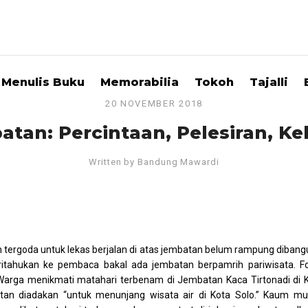
Menulis Buku
Memorabilia
Tokoh
Tajalli
20 NOVEMBER 2018
atan: Percintaan, Pelesiran, K
Written by
Bandung Mawardi
 tergoda untuk lekas berjalan di atas jembatan belum rampung dibang
tahukan ke pembaca bakal ada jembatan berpamrih pariwisata. F
arga menikmati matahari terbenam di Jembatan Kaca Tirtonadi di K
batan diadakan “untuk menunjang wisata air di Kota Solo.” Kaum m