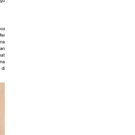
agu
pos
Mei
ama
dan
mat
ena
 di