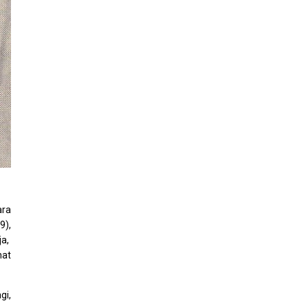
ara
9),
ja,
hat
gi,