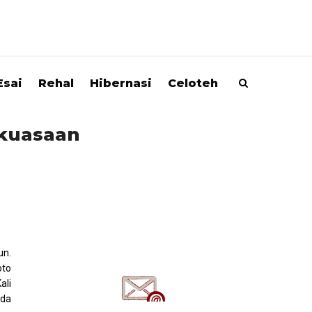
Esai
Rehal
Hibernasi
Celoteh
ekuasaan
un.
oto
ali
uda