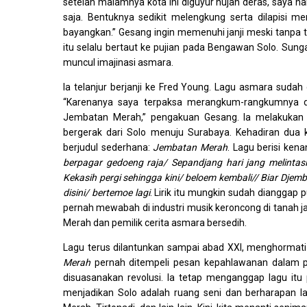
setelah malamnya kota ini diguyur hujan deras, saya n
saja. Bentuknya sedikit melengkung serta dilapisi 
bayangkan.” Gesang ingin memenuhi janji meski tanpa
itu selalu bertaut ke pujian pada Bengawan Solo. Su
muncul imajinasi asmara.
Ia telanjur berjanji ke Fred Young. Lagu asmara sudah
“Karenanya saya terpaksa merangkum-rangkumnya d
Jembatan Merah,” pengakuan Gesang. Ia melakukan t
bergerak dari Solo menuju Surabaya. Kehadiran dua 
berjudul sederhana:
Jembatan Merah
. Lagu berisi ke
berpagar gedoeng raja/ Sepandjang hari jang melintas
Kekasih pergi sehingga kini/ beloem kembali// Biar Dje
disini/ bertemoe lagi
. Lirik itu mungkin sudah dianggap p
pernah mewabah di industri musik keroncong di tanah 
Merah dan pemilik cerita asmara bersedih.
Lagu terus dilantunkan sampai abad XXI, menghormat
Merah
pernah ditempeli pesan kepahlawanan dalam pe
disuasanakan revolusi. Ia tetap menganggap lagu itu 
menjadikan Solo adalah ruang seni dan berharapan 