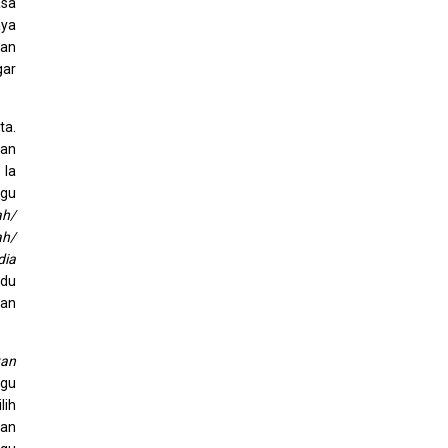
asa
aya
man
gar
ta.
kan
 Ia
agu
ah/
ah/
dia
ndu
tan
an
agu
lih
tan