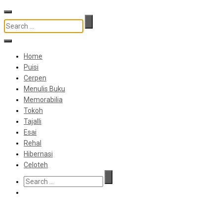
Home
Puisi
Cerpen
Menulis Buku
Memorabilia
Tokoh
Tajalli
Esai
Rehal
Hibernasi
Celoteh