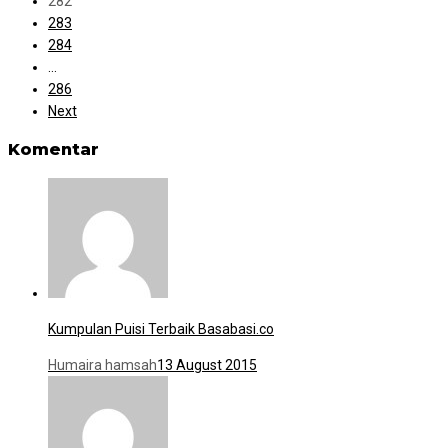
282
283
284
…
286
Next
Komentar
Kumpulan Puisi Terbaik Basabasi.co
Humaira hamsah
13 August 2015