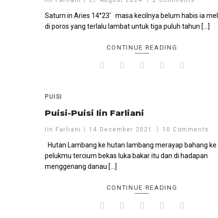
Iin Farliani
27 August 2024
2 Comments
Saturn in Aries 14°23′ masa kecilnya belum habis ia me
di poros yang terlalu lambat untuk tiga puluh tahun […]
CONTINUE READING
PUISI
Puisi-Puisi Iin Farliani
Iin Farliani
14 December 2021
10 Comments
Hutan Lambang ke hutan lambang merayap bahang ke
pelukmu tercium bekas luka bakar itu dan di hadapan
menggenang danau […]
CONTINUE READING