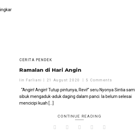
lingkar
CERITA PENDEK
Ramalan di Hari Angin
Iin Farliani
21 August 2020
5 Comments
“Angin! Angin! Tutup pintunya, Revi!” seru Nyonya Sintia sam
sibuk mengaduk-aduk daging dalam panci. Ia belum selesai
mencicipi kuah […]
CONTINUE READING