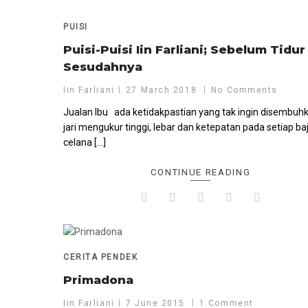
PUISI
Puisi-Puisi Iin Farliani; Sebelum Tidur
Sesudahnya
Iin Farliani
27 March 2018
No Comments
Jualan Ibu ada ketidakpastian yang tak ingin disembuhka
jari mengukur tinggi, lebar dan ketepatan pada setiap ba
celana […]
CONTINUE READING
CERITA PENDEK
Primadona
Iin Farliani
7 June 2015
1 Comment