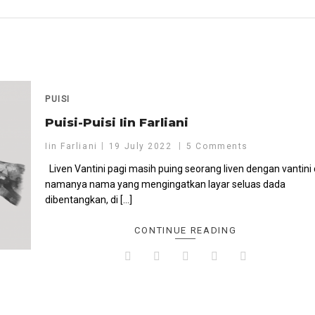
PUISI
Puisi-Puisi Iin Farliani
Iin Farliani
19 July 2022
5 Comments
Liven Vantini pagi masih puing seorang liven dengan vantini 
namanya nama yang mengingatkan layar seluas dada
dibentangkan, di […]
CONTINUE READING