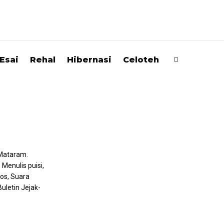
Esai
Rehal
Hibernasi
Celoteh
 Mataram.
enulis puisi,
Pos, Suara
uletin Jejak-