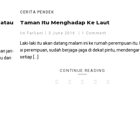
CERITA PENDEK
 atau
Taman Itu Menghadap Ke Laut
Iin Farliani
3 June 2016
1 Comment
Laki-laki itu akan datang malam ini ke rumah perempuan itu. I
si perempuan, sudah berjaga-jaga di dekat pintu, mendengar
n jari-
setiap […]
ju dan
CONTINUE READING