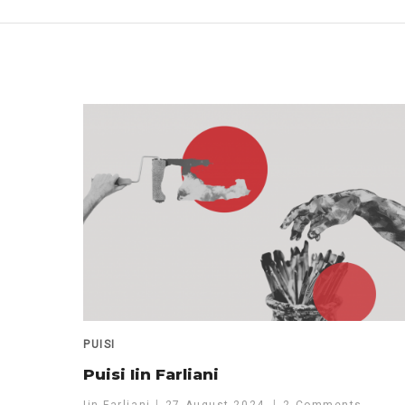
PUISI
Puisi Iin Farliani