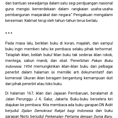
dan bantuan sewadjarnja dalam satu segi perdjuangan nasional
guna mengisi kemerdekaan dalam rangkaian usaha-usaha
pembangunan masjarakat dan negara.” Pengakuan mengalami
keresmian. Kalimat teruji oleh tahun-tahun terus berlalu.
* * *
Pada masa lalu, beriklan buku di koran, majalah, dan sampul
buku ingin memberi tahu ke pembaca selaku pihak terhormat.
Tataplah iklan, belilah buku! Iklan buku tak sederas iklan rokok,
mentega, sabun mandi, dan obat. Penerbitan
Pekan Buku
Indonesia 1954
memungkinkan iklan-iklan buku dari pelbagai
penerbit dalam halaman isi memiliki arti dokumentatif dan
komersial. Ukuran iklan beragam bergantung kemampuan duit
dari pihak penerbit atau toko buku.
Di halaman 167, iklan dari Jajasan Pembaruan, beralamat di
Jalan Perunggu J 4, Galur, Jakarta. Buku-buku berselera kiri
diajukan ke pembaca. Kita membaca ada buku garapan DN Aidit
berjudul
Djalan Demokrasi Rakjat bagi Indonesia
dan buku
garapan Njoto berjudul
Perkenalan Pertama dengan Dunia Baru
.