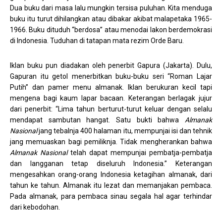
Dua buku dari masa lalu mungkin tersisa puluhan. Kita menduga
buku itu turut dihilangkan atau dibakar akibat malapetaka 1965-
1966. Buku dituduh “berdosa” atau menodai lakon berdemokrasi
di Indonesia. Tuduhan di tatapan mata rezim Orde Baru.
Iklan buku pun diadakan oleh penerbit Gapura (Jakarta). Dulu,
Gapuran itu getol menerbitkan buku-buku seri “Roman Lajar
Putih” dan pamer menu almanak. Iklan berukuran kecil tapi
mengena bagi kaum lapar bacaan. Keterangan berlagak jujur
dari penerbit: “Lima tahun berturut-turut keluar dengan selalu
mendapat sambutan hangat. Satu bukti bahwa
Almanak
Nasional
jang tebalnja 400 halaman itu, mempunjai isi dan tehnik
jang memuaskan bagi pemiliknja. Tidak mengherankan bahwa
Almanak Nasional
telah dapat mempunjai pembatja-pembatja
dan langganan tetap diseluruh Indonesia.” Keterangan
mengesahkan orang-orang Indonesia ketagihan almanak, dari
tahun ke tahun. Almanak itu lezat dan memanjakan pembaca.
Pada almanak, para pembaca sinau segala hal agar terhindar
dari kebodohan.