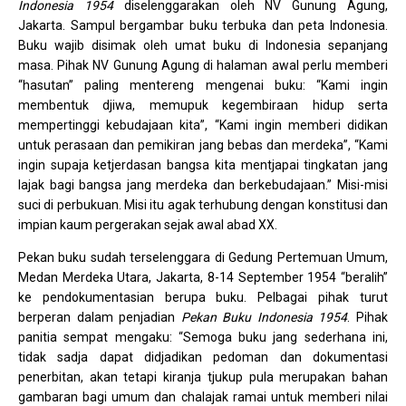
Indonesia 1954
diselenggarakan oleh NV Gunung Agung,
Jakarta. Sampul bergambar buku terbuka dan peta Indonesia.
Buku wajib disimak oleh umat buku di Indonesia sepanjang
masa. Pihak NV Gunung Agung di halaman awal perlu memberi
“hasutan” paling mentereng mengenai buku: “Kami ingin
membentuk djiwa, memupuk kegembiraan hidup serta
mempertinggi kebudajaan kita”, “Kami ingin memberi didikan
untuk perasaan dan pemikiran jang bebas dan merdeka”, “Kami
ingin supaja ketjerdasan bangsa kita mentjapai tingkatan jang
lajak bagi bangsa jang merdeka dan berkebudajaan.” Misi-misi
suci di perbukuan. Misi itu agak terhubung dengan konstitusi dan
impian kaum pergerakan sejak awal abad XX.
Pekan buku sudah terselenggara di Gedung Pertemuan Umum,
Medan Merdeka Utara, Jakarta, 8-14 September 1954 “beralih”
ke pendokumentasian berupa buku. Pelbagai pihak turut
berperan dalam penjadian
Pekan Buku Indonesia 1954
. Pihak
panitia sempat mengaku: “Semoga buku jang sederhana ini,
tidak sadja dapat didjadikan pedoman dan dokumentasi
penerbitan, akan tetapi kiranja tjukup pula merupakan bahan
gambaran bagi umum dan chalajak ramai untuk memberi nilai