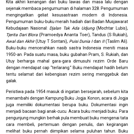
Kita akhiri kenangan dari buku lawas dan masa lalu dengan
sejenak membaca pengumuman di halaman 328. Pengumuman
mengingatkan geliat kesusastraan modern di Indonesia.
Pengumuman buku-buku meraih hadiah dari Badan Musjawarat
Kebudajaan Nasional:
Djalan Tak Ada Udjung
(Mochtar Lubis),
Tjerita Dari Blora
(Pramoedya Ananta Toer), Tandus (S Rukiah),
Awal dan Akhir
(Utuy T Sontani),
Puisi Dunia I
dan
II
(Taslim Ali).
Buku-buku mencerahkan nasib sastra Indonesia meniti masa
1950-an. Pada suatu masa, buku gubahan Pram, S. Rukiah, dan
Utuy berharga mahal gara-gara dimusuhi rezim Orde Baru
dengan mendapat cap “terlarang.” Buku mendapat hadih belum
tentu selamat dari kebengisan rezim sering menggebuk dan
galak.
Peristiwa pada 1954 masuk di ingatan bersejarah, sebelum kita
menambahi dengan Kampung Buku Jogja. Konon, acara di Jogja
juga memiliki dokumentasi berupa buku. Dokumentasi ingin
menjadi bacaan bagi anak-cucu. Acara buku menjadi buku. Para
pengunjung mungkin berhak pula membuat buku mengenai tata
cara membeli, pertemuan dengan penulis, dan kegirangan
melihat buku pernah diimpikan selama puluhan tahun. Buku