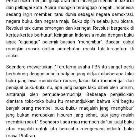
Pekan buku menjadi gosip atau perbincangan serius di Jakarta
dan pelbagai kota. Acara mungkin teranggap megah. Indonesia
sedang ingin memberi tahu dunia sebagai negara demokrasi,
negara buku, dan negara maju. Buku dipilih selaku juru bicara.
Revolusi tak cuma omongan dan keringat. Revolusi bergerak di
kertas-kertas berhuruf. Keinginan Indonesia mulai dengan buku
agak “diganggu” polemik bacaan “menghibur”. Bacaan cabul
mungkin masuk daftar perdebatan meski tak tercantum di
artikel.
Soendoro mewartakan: “Terutama usaha PBN itu sangat perlu
berhubung dengan adanja batjaan jang didjual dibeberapa toko
buku jang bisa mendirikan roman, kalau kita mendengar dari
pendjual buku-buku itu, apa jang banjak laku dibeli oleh umum,
antaranja oleh pemuda-pemudinja. Beberapa penjelidikan
diantara toko-toko buku itu menundjukkan bahwa kini begitu
banjak orang membeli buku-buku/ madjalah jang ‘menghibur’
jang bukan merupakan hiburan jang sehat, tapi jang malah
membikin sakit.” Soendoro tiada mau memberi daftar judul buku
atau majalah untuk kita berusaha mengenang industri buku
masa 1950-an.