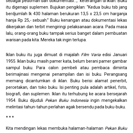
sebagai pedoman dan dokumentasi…,” keterangan di iklan. Buku
itu digenapi suplemen. Bujukan pengiklan: “Kedua buku tsb jang
berdjumlah lk 430 halaman berukuran 13,5 x 23,5 cm harganja
hanja Rp 25,- sebuah.” Buku kenangan atau dokumentasi lekas
dikerjakan dan terbit mengiringi pelaksanaan acara. Pada masa
lalu, orang-orang buku tampak serius banget dalam pembuatan
warisan pada kita. Mereka tak ingin terlupa.
Iklan buku itu juga dimuat di majalah
Film Varia
edisi Januari
1955. Iklan buku masih pamer kata, belum berani pamer gambar
sampul buku. Para calon pembeli atau pembaca diminta
berimajinasi mengenai penampilan dan isi buku. Perangsang
memang dicantumkan di iklan. Buku berisi alamat penerbit,
percetakan, dan toko buku. Isi penting pula adalah artikel, foto,
biografi, dan suplemen. Iklan itu terhubung ke acara bersejarah
1954. Buku dijuduli
Pekan Buku Indonesia
ingin mengekalkan
melintasi tahun-tahun perlahan agak bersendu pada buku-buku.
* * *
Kita mendingan lekas membuka halaman-halaman
Pekan Buku