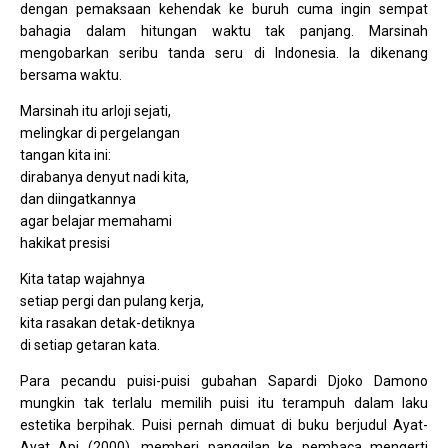
dengan pemaksaan kehendak ke buruh cuma ingin sempat
bahagia dalam hitungan waktu tak panjang. Marsinah
mengobarkan seribu tanda seru di Indonesia. Ia dikenang
bersama waktu.
Marsinah itu arloji sejati,
melingkar di pergelangan
tangan kita ini:
dirabanya denyut nadi kita,
dan diingatkannya
agar belajar memahami
hakikat presisi
Kita tatap wajahnya
setiap pergi dan pulang kerja,
kita rasakan detak-detiknya
di setiap getaran kata.
Para pecandu puisi-puisi gubahan Sapardi Djoko Damono
mungkin tak terlalu memilih puisi itu terampuh dalam laku
estetika berpihak. Puisi pernah dimuat di buku berjudul Ayat-
Ayat Api (2000), memberi panggilan ke pembaca mengerti