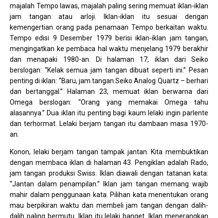
majalah Tempo lawas, majalah paling sering memuat iklan-iklan
jam tangan atau arloji. Iklan-iklan itu sesuai dengan
kemengertian orang pada penamaan Tempo berkaitan waktu.
Tempo edisi 9 Desember 1979 berisi iklan-iklan jam tangan,
mengingatkan ke pembaca hal waktu menjelang 1979 berakhir
dan menapaki 1980-an. Di halaman 17, iklan dari Seiko
berslogan: “Kelak semua jam tangan dibuat seperti ini.” Pesan
penting di iklan: “Baru, jam tangan Seiko Analog Quartz – berhari
dan bertanggal.” Halaman 23, memuat iklan berwarna dari
Omega berslogan: “Orang yang memakai Omega tahu
alasannya.” Dua iklan itu penting bagi kaum lelaki ingin parlente
dan terhormat. Lelaki berjam tangan itu dambaan masa 1970-
an.
Konon, lelaki berjam tangan tampak jantan. Kita membuktikan
dengan membaca iklan di halaman 43. Pengiklan adalah Rado,
jam tangan produksi Swiss. Iklan diawali dengan tatanan kata:
“Jantan dalam penampilan.” Iklan jam tangan memang wajib
mahir dalam penggunaan kata. Pilihan kata menentukan orang
mau berpikiran waktu dan membeli jam tangan dengan dalih-
dalih paling bermutu. Iklan itu lelaki banget. Iklan menerangkan