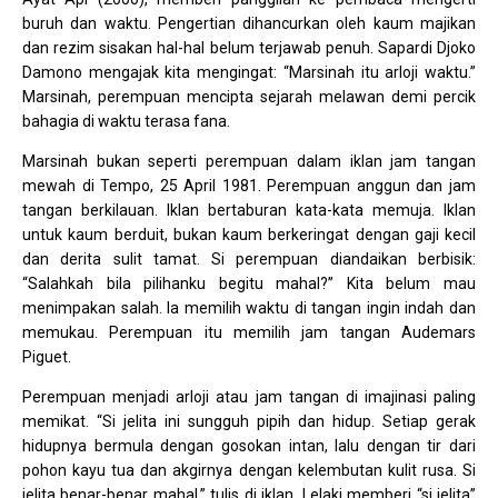
buruh dan waktu. Pengertian dihancurkan oleh kaum majikan
dan rezim sisakan hal-hal belum terjawab penuh. Sapardi Djoko
Damono mengajak kita mengingat: “Marsinah itu arloji waktu.”
Marsinah, perempuan mencipta sejarah melawan demi percik
bahagia di waktu terasa fana.
Marsinah bukan seperti perempuan dalam iklan jam tangan
mewah di Tempo, 25 April 1981. Perempuan anggun dan jam
tangan berkilauan. Iklan bertaburan kata-kata memuja. Iklan
untuk kaum berduit, bukan kaum berkeringat dengan gaji kecil
dan derita sulit tamat. Si perempuan diandaikan berbisik:
“Salahkah bila pilihanku begitu mahal?” Kita belum mau
menimpakan salah. Ia memilih waktu di tangan ingin indah dan
memukau. Perempuan itu memilih jam tangan Audemars
Piguet.
Perempuan menjadi arloji atau jam tangan di imajinasi paling
memikat. “Si jelita ini sungguh pipih dan hidup. Setiap gerak
hidupnya bermula dengan gosokan intan, lalu dengan tir dari
pohon kayu tua dan akgirnya dengan kelembutan kulit rusa. Si
jelita benar-benar mahal,” tulis di iklan. Lelaki memberi “si jelita”