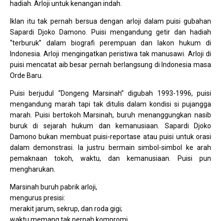
hadiah. Arloji untuk kenangan indah.
Iklan itu tak pernah bersua dengan arloji dalam puisi gubahan
Sapardi Djoko Damono. Puisi mengandung getir dan hadiah
“terburuk” dalam biografi perempuan dan lakon hukum di
Indonesia. Arloji mengingatkan peristiwa tak manusawi. Arloji di
puisi mencatat aib besar pernah berlangsung di Indonesia masa
Orde Baru.
Puisi berjudul “Dongeng Marsinah” digubah 1993-1996, puisi
mengandung marah tapi tak ditulis dalam kondisi si pujangga
marah. Puisi bertokoh Marsinah, buruh menanggungkan nasib
buruk di sejarah hukum dan kemanusiaan. Sapardi Djoko
Damono bukan membuat puisi-reportase atau puisi untuk orasi
dalam demonstrasi. Ia justru bermain simbol-simbol ke arah
pemaknaan tokoh, waktu, dan kemanusiaan. Puisi pun
mengharukan.
Marsinah buruh pabrik arloji,
mengurus presisi:
merakit jarum, sekrup, dan roda gigi;
waktu memang tak pernah kompromi,